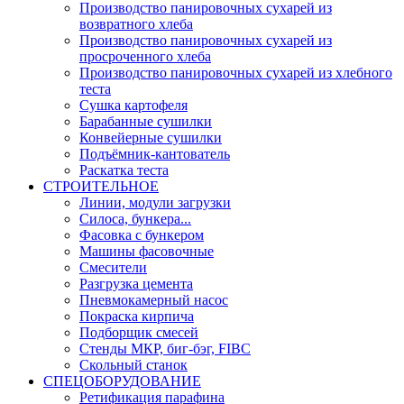
Производство панировочных сухарей из
возвратного хлеба
Производство панировочных сухарей из
просроченного хлеба
Производство панировочных сухарей из хлебного
теста
Сушка картофеля
Барабанные сушилки
Конвейерные сушилки
Подъёмник-кантователь
Раскатка теста
СТРОИТЕЛЬНОЕ
Линии, модули загрузки
Силоса, бункера...
Фасовка с бункером
Машины фасовочные
Смесители
Разгрузка цемента
Пневмокамерный насос
Покраска кирпича
Подборщик смесей
Стенды МКР, биг-бэг, FIBC
Скольный станок
СПЕЦОБОРУДОВАНИЕ
Ретификация парафина