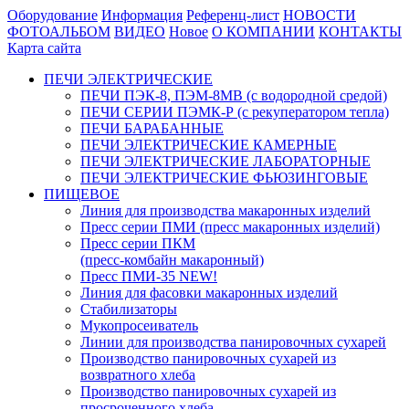
Оборудование
Информация
Референц-лист
НОВОСТИ
ФОТОАЛЬБОМ
ВИДЕО
Новое
О КОМПАНИИ
КОНТАКТЫ
Карта сайта
ПЕЧИ ЭЛЕКТРИЧЕСКИЕ
ПЕЧИ ПЭК-8, ПЭМ-8МВ (с водородной средой)
ПЕЧИ СЕРИИ ПЭМК-Р (с рекуператором тепла)
ПЕЧИ БАРАБАННЫЕ
ПЕЧИ ЭЛЕКТРИЧЕСКИЕ КАМЕРНЫЕ
ПЕЧИ ЭЛЕКТРИЧЕСКИЕ ЛАБОРАТОРНЫЕ
ПЕЧИ ЭЛЕКТРИЧЕСКИЕ ФЬЮЗИНГОВЫЕ
ПИЩЕВОЕ
Линия для производства макаронных изделий
Пресс серии ПМИ (пресс макаронных изделий)
Пресс серии ПКМ
(пресс-комбайн макаронный)
Пресс ПМИ-35 NEW!
Линия для фасовки макаронных изделий
Стабилизаторы
Мукопросеиватель
Линии для производства панировочных сухарей
Производство панировочных сухарей из
возвратного хлеба
Производство панировочных сухарей из
просроченного хлеба