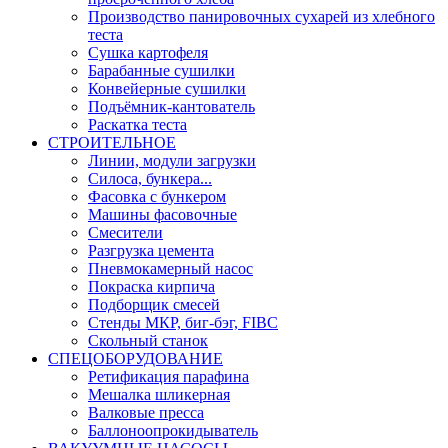
Производство панировочных сухарей из хлебного
теста
Сушка картофеля
Барабанные сушилки
Конвейерные сушилки
Подъёмник-кантователь
Раскатка теста
СТРОИТЕЛЬНОЕ
Линии, модули загрузки
Силоса, бункера...
Фасовка с бункером
Машины фасовочные
Смесители
Разгрузка цемента
Пневмокамерный насос
Покраска кирпича
Подборщик смесей
Стенды МКР, биг-бэг, FIBC
Скольный станок
СПЕЦОБОРУДОВАНИЕ
Ретификация парафина
Мешалка шликерная
Валковые пресса
Баллоноопрокидыватель