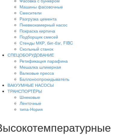
Фасовка с бункером
Машины фасовочные
Смесители
Разгрузка цемента
Пневмокамерный насос
Покраска кирпича
Подборщик смесей
Стенды МКР, биг-бэг, FIBC
Скольный станок
СПЕЦОБОРУДОВАНИЕ
Ретификация парафина
Мешалка шликерная
Валковые пресса
Баллоноопрокидыватель
ВАКУУМНЫЕ НАСОСЫ
ТРАНСПОРТЁРЫ
Шнековые
Ленточные
типа-Нория
Высокотемпературные