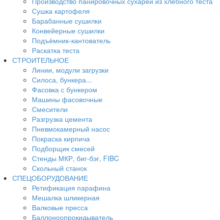
Производство панировочных сухарей из хлебного теста
Сушка картофеля
Барабанные сушилки
Конвейерные сушилки
Подъёмник-кантователь
Раскатка теста
СТРОИТЕЛЬНОЕ
Линии, модули загрузки
Силоса, бункера...
Фасовка с бункером
Машины фасовочные
Смесители
Разгрузка цемента
Пневмокамерный насос
Покраска кирпича
Подборщик смесей
Стенды МКР, биг-бэг, FIBC
Скольный станок
СПЕЦОБОРУДОВАНИЕ
Ретификация парафина
Мешалка шликерная
Валковые пресса
Баллоноопрокидыватель