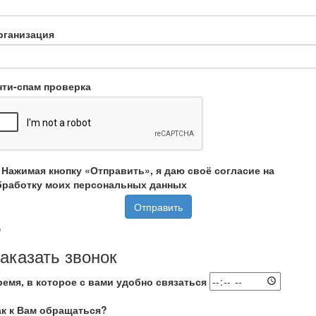
рганизация
нти-спам проверка
Нажимая кнопку «Отправить», я даю своё согласие на
бработку моих персональных данных
Отправить
аказать звонок
ремя, в которое с вами удобно связаться
ак к Вам обращаться?