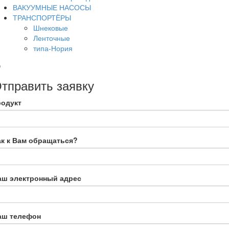
ВАКУУМНЫЕ НАСОСЫ
ТРАНСПОРТЁРЫ
Шнековые
Ленточные
типа-Нория
тправить заявку
родукт
ак к Вам обращаться?
аш электронный адрес
аш телефон