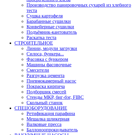
Производство панировочных сухарей из хлебного
теста
Сушка картофеля
Барабанные сушилки
Конвейерные сушилки
Подъёмник-кантователь
Раскатка теста
СТРОИТЕЛЬНОЕ
Линии, модули загрузки
Силоса, бункера...
Фасовка с бункером
Машины фасовочные
Смесители
Разгрузка цемента
Пневмокамерный насос
Покраска кирпича
Подборщик смесей
Стенды МКР, биг-бэг, FIBC
Скольный станок
СПЕЦОБОРУДОВАНИЕ
Ретификация парафина
Мешалка шликерная
Валковые пресса
Баллоноопрокидыватель