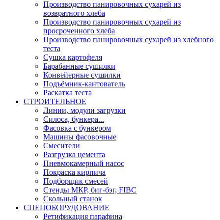
Производство панировочных сухарей из
возвратного хлеба
Производство панировочных сухарей из
просроченного хлеба
Производство панировочных сухарей из хлебного
теста
Сушка картофеля
Барабанные сушилки
Конвейерные сушилки
Подъёмник-кантователь
Раскатка теста
СТРОИТЕЛЬНОЕ
Линии, модули загрузки
Силоса, бункера...
Фасовка с бункером
Машины фасовочные
Смесители
Разгрузка цемента
Пневмокамерный насос
Покраска кирпича
Подборщик смесей
Стенды МКР, биг-бэг, FIBC
Скольный станок
СПЕЦОБОРУДОВАНИЕ
Ретификация парафина