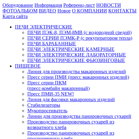
Оборудование
Информация
Референц-лист
НОВОСТИ
ФОТОАЛЬБОМ
ВИДЕО
Новое
О КОМПАНИИ
КОНТАКТЫ
Карта сайта
ПЕЧИ ЭЛЕКТРИЧЕСКИЕ
ПЕЧИ ПЭК-8, ПЭМ-8МВ (с водородной средой)
ПЕЧИ СЕРИИ ПЭМК-Р (с рекуператором тепла)
ПЕЧИ БАРАБАННЫЕ
ПЕЧИ ЭЛЕКТРИЧЕСКИЕ КАМЕРНЫЕ
ПЕЧИ ЭЛЕКТРИЧЕСКИЕ ЛАБОРАТОРНЫЕ
ПЕЧИ ЭЛЕКТРИЧЕСКИЕ ФЬЮЗИНГОВЫЕ
ПИЩЕВОЕ
Линия для производства макаронных изделий
Пресс серии ПМИ (пресс макаронных изделий)
Пресс серии ПКМ
(пресс-комбайн макаронный)
Пресс ПМИ-35 NEW!
Линия для фасовки макаронных изделий
Стабилизаторы
Мукопросеиватель
Линии для производства панировочных сухарей
Производство панировочных сухарей из
возвратного хлеба
Производство панировочных сухарей из
просроченного хлеба