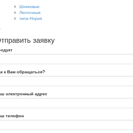
Шнековые
Ленточные
типа-Нория
тправить заявку
родукт
ак к Вам обращаться?
аш электронный адрес
аш телефон