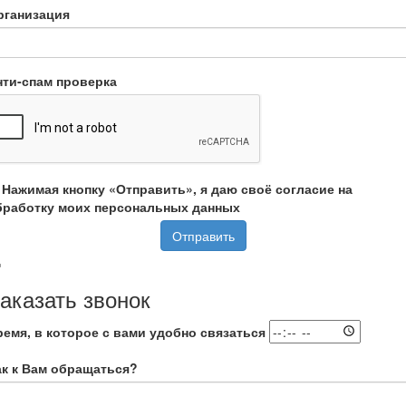
рганизация
нти-спам проверка
Нажимая кнопку «Отправить», я даю своё согласие на
бработку моих персональных данных
Отправить
аказать звонок
ремя, в которое с вами удобно связаться
ак к Вам обращаться?