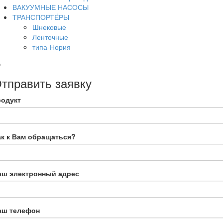
ВАКУУМНЫЕ НАСОСЫ
ТРАНСПОРТЁРЫ
Шнековые
Ленточные
типа-Нория
тправить заявку
родукт
ак к Вам обращаться?
аш электронный адрес
аш телефон