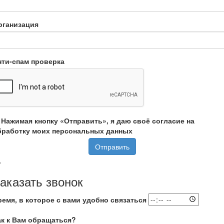
рганизация
нти-спам проверка
Нажимая кнопку «Отправить», я даю своё согласие на
бработку моих персональных данных
Отправить
аказать звонок
ремя, в которое с вами удобно связаться
ак к Вам обращаться?