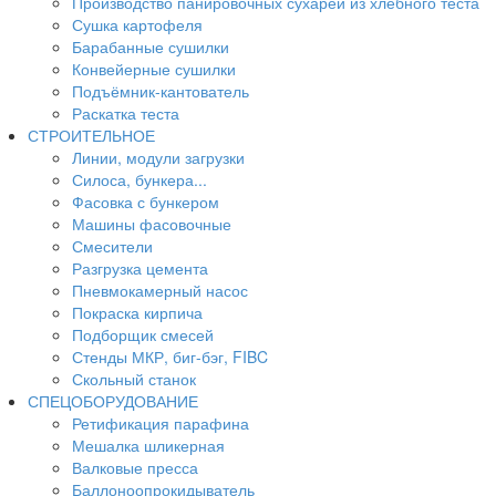
Производство панировочных сухарей из хлебного теста
Сушка картофеля
Барабанные сушилки
Конвейерные сушилки
Подъёмник-кантователь
Раскатка теста
СТРОИТЕЛЬНОЕ
Линии, модули загрузки
Силоса, бункера...
Фасовка с бункером
Машины фасовочные
Смесители
Разгрузка цемента
Пневмокамерный насос
Покраска кирпича
Подборщик смесей
Стенды МКР, биг-бэг, FIBC
Скольный станок
СПЕЦОБОРУДОВАНИЕ
Ретификация парафина
Мешалка шликерная
Валковые пресса
Баллоноопрокидыватель