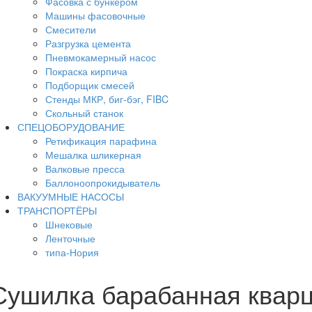
Фасовка с бункером
Машины фасовочные
Смесители
Разгрузка цемента
Пневмокамерный насос
Покраска кирпича
Подборщик смесей
Стенды МКР, биг-бэг, FIBC
Скольный станок
СПЕЦОБОРУДОВАНИЕ
Ретификация парафина
Мешалка шликерная
Валковые пресса
Баллоноопрокидыватель
ВАКУУМНЫЕ НАСОСЫ
ТРАНСПОРТЁРЫ
Шнековые
Ленточные
типа-Нория
Сушилка барабанная квар