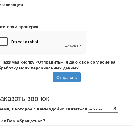
рганизация
нти-спам проверка
Нажимая кнопку «Отправить», я даю своё согласие на
бработку моих персональных данных
Отправить
аказать звонок
ремя, в которое с вами удобно связаться
ак к Вам обращаться?