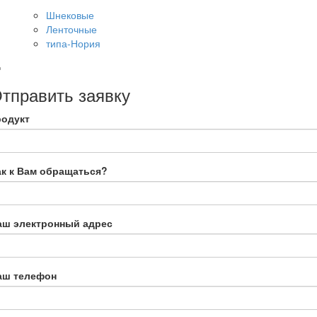
Шнековые
Ленточные
типа-Нория
тправить заявку
родукт
ак к Вам обращаться?
аш электронный адрес
аш телефон